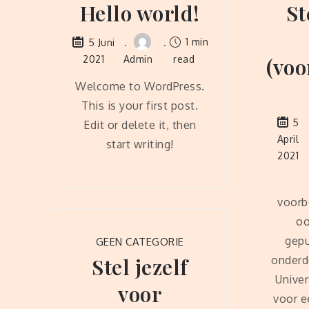
Hello world!
St
1 min
5 Juni
2021
Admin
read
(voo
Welcome to WordPress.
This is your first post.
5
Edit or delete it, then
April
start writing!
2021
voorb
oo
gepu
GEEN CATEGORIE
Stel jezelf
onderd
Univers
voor
voor e