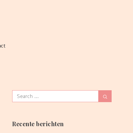
act
Search
Search
for:
Recente berichten