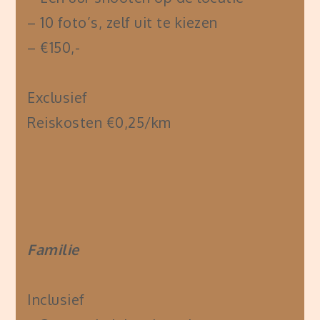
– 10 foto’s, zelf uit te kiezen
– €150,-
Exclusief
Reiskosten €0,25/km
Familie
Inclusief