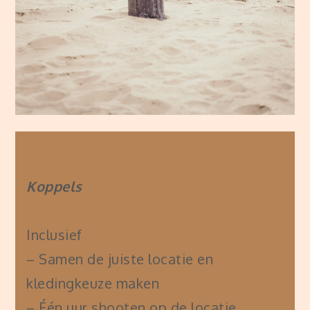
Koppels
Inclusief
– Samen de juiste locatie en
kledingkeuze maken
– Één uur shooten op de locatie