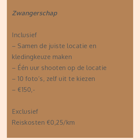
Zwangerschap
Inclusief
– Samen de juiste locatie en
kledingkeuze maken
– Één uur shooten op de locatie
– 10 foto’s, zelf uit te kiezen
– €150,-
Exclusief
Reiskosten €0,25/km