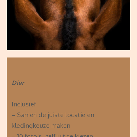
Dier
Inclusief
– Samen de juiste locatie en
kledingkeuze maken
– 10 foto’s, zelf uit te kiezen